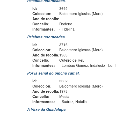
Palabras retorneadas.
Id:
3695
Coleccion:
Baldomero Iglesias (Mero)
Ano de recolla:
Concello:
Rodeiro.
Informantes:
-
Fidelina
Palabras retorneadas.
Id:
3716
Coleccion:
Baldomero Iglesias (Mero)
Ano de recolla:
1983
Concello:
Outeiro de Rei.
Informantes:
-
Lombao Gómez, Indalecio
-
Lom
Por la señal do pincha carnal.
Id:
3362
Coleccion:
Baldomero Iglesias (Mero)
Ano de recolla:
1978
Concello:
Mesía.
Informantes:
-
Suárez, Natalia
A Virxe da Guadalupe.