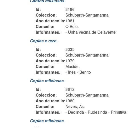
Cantos relixiosos.
Id:
3186
Coleccion:
Schubarth-Santamarina
Ano de recolla:
1981
Concello:
O Bolo.
Informantes:
-
Unha veciña de Celavente
Coplas e rezo.
Id:
3335
Coleccion:
Schubarth-Santamarina
Ano de recolla:
1979
Concello:
Maside.
Informantes:
-
Inés
-
Benito
Coplas relixiosas.
Id:
3612
Coleccion:
Schubarth-Santamarina
Ano de recolla:
1980
Concello:
Neves, As.
Informantes:
-
Deolinda
-
Rudesinda
-
Primitiva
Coplas relixiosas.