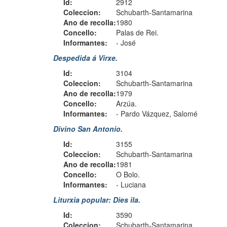
Id:
2912
Coleccion:
Schubarth-Santamarina
Ano de recolla:
1980
Concello:
Palas de Rei.
Informantes:
-
José
Despedida á Virxe.
Id:
3104
Coleccion:
Schubarth-Santamarina
Ano de recolla:
1979
Concello:
Arzúa.
Informantes:
-
Pardo Vázquez, Salomé
Divino San Antonio.
Id:
3155
Coleccion:
Schubarth-Santamarina
Ano de recolla:
1981
Concello:
O Bolo.
Informantes:
-
Luciana
Liturxia popular: Dies ila.
Id:
3590
Coleccion:
Schubarth-Santamarina