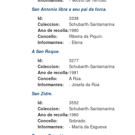
Informantes:
-
Veciño de Terroso
San Antonio libra a seu pai da forca.
Id:
3338
Coleccion:
Schubarth-Santamarina
Ano de recolla:
1980
Concello:
Ribeira de Piquín.
Informantes:
-
Elena
A San Roque.
Id:
3277
Coleccion:
Schubarth-Santamarina
Ano de recolla:
1981
Concello:
A Rúa.
Informantes:
-
Josefa da Rúa
San Zidre.
Id:
3552
Coleccion:
Schubarth-Santamarina
Ano de recolla:
1980
Concello:
Sobrado.
Informantes:
-
María da Esgueva