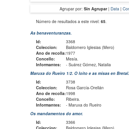
Agrupar por:
Sin Agrupar
|
Data
|
Con
Número de resultados a este nivel:
65
.
As benaventuranzas.
Id:
3368
Coleccion:
Baldomero Iglesias (Mero)
Ano de recolla:
1977
Concello:
Mesía.
Informantes:
-
Suárez Gómez, Natalia
Maruxa do Rueiro 1/2. O loito e as misas en Bretal
Id:
3738
Coleccion:
Rosa García-Orellán
Ano de recolla:
1998
Concello:
Ribeira.
Informantes:
-
Maruxa do Rueiro
Os mandamentos do amor.
Id:
3366
Coleccion:
Baldomero Iglesias (Mero)