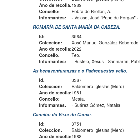
Ano de recolla:
1989
Concello:
Pobra do Brollón, A.
Informantes:
-
Veloso, José "Pepe de Forgas"
-
ROMARÍA DE SANTA MARÍA DA CABEZA.
Id:
3564
Coleccion:
Xosé Manuel González Reboredo
Ano de recolla:
2022
Concello:
Teo.
Informantes:
-
Bustelo, Xesús
-
Sanmartín, Pab
As benaventuranzas e o Padrenuestro vello.
Id:
3367
Coleccion:
Baldomero Iglesias (Mero)
Ano de recolla:
1981
Concello:
Mesía.
Informantes:
-
Suárez Gómez, Natalia
Canción da Virxe do Carme.
Id:
3751
Coleccion:
Baldomero Iglesias (Mero)
Ano de recolla:
1988