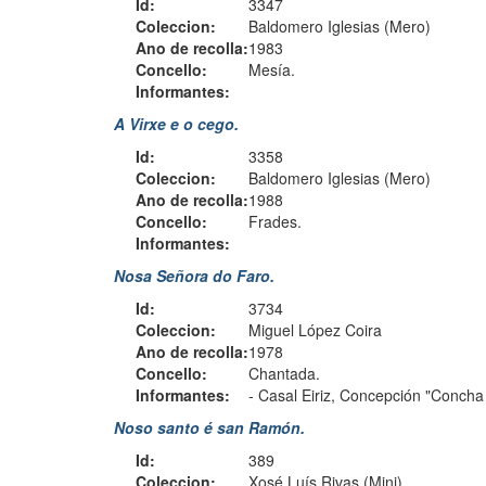
Id:
3347
Coleccion:
Baldomero Iglesias (Mero)
Ano de recolla:
1983
Concello:
Mesía.
Informantes:
A Virxe e o cego.
Id:
3358
Coleccion:
Baldomero Iglesias (Mero)
Ano de recolla:
1988
Concello:
Frades.
Informantes:
Nosa Señora do Faro.
Id:
3734
Coleccion:
Miguel López Coira
Ano de recolla:
1978
Concello:
Chantada.
Informantes:
-
Casal Eiriz, Concepción "Concha
Noso santo é san Ramón.
Id:
389
Coleccion:
Xosé Luís Rivas (Mini)