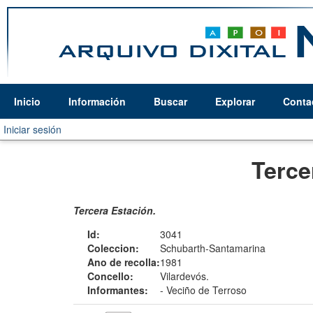
Inicio
Información
Buscar
Explorar
Conta
Iniciar sesión
Terce
Tercera Estación.
Id:
3041
Coleccion:
Schubarth-Santamarina
Ano de recolla:
1981
Concello:
Vilardevós.
Informantes:
-
Veciño de Terroso