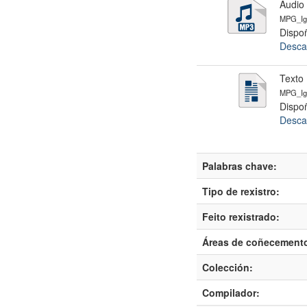
Audio
MPG_Ig
Dispoñ
Desca
Texto 
MPG_Ig
Dispoñ
Desca
Palabras chave:
Tipo de rexistro:
Feito rexistrado:
Áreas de coñecement
Colección:
Compilador: