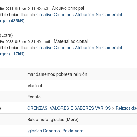
- Arquivo principal
Ba_0233_018_en_0_31_40.mp3
ible baixo licencia
Creative Commons Atribución-No Comercial
.
rgar (435kB)
(Letra)
- Material adicional
Ba_0233_018_en_0_31_40_L.pdf
ible baixo licencia
Creative Commons Atribución-No Comercial
.
rgar (117kB)
mandamentos pobreza relixión
Musical
Evento
o:
CRENZAS, VALORES E SABERES VARIOS
>
Relixiosida
Baldomero Iglesias (Mero)
Iglesias Dobarrio, Baldomero