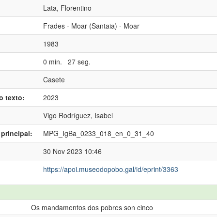
Lata, Florentino
:
Frades - Moar (Santaia) - Moar
1983
0 min. 27 seg.
Casete
o texto:
2023
Vigo Rodríguez, Isabel
principal:
MPG_IgBa_0233_018_en_0_31_40
30 Nov 2023 10:46
https://apoi.museodopobo.gal/id/eprint/3363
Os mandamentos dos pobres son cinco