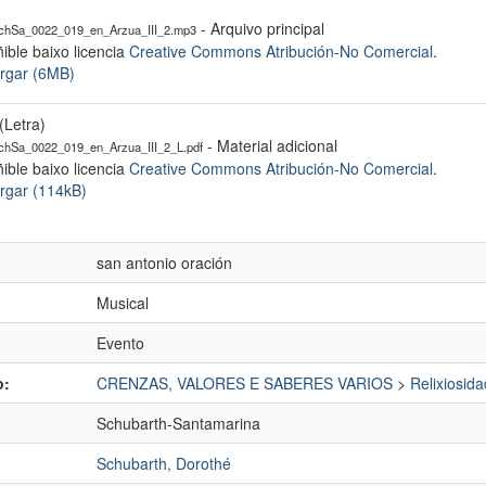
- Arquivo principal
hSa_0022_019_en_Arzua_III_2.mp3
ible baixo licencia
Creative Commons Atribución-No Comercial
.
rgar (6MB)
(Letra)
- Material adicional
hSa_0022_019_en_Arzua_III_2_L.pdf
ible baixo licencia
Creative Commons Atribución-No Comercial
.
rgar (114kB)
san antonio oración
Musical
Evento
o:
CRENZAS, VALORES E SABERES VARIOS
>
Relixiosida
Schubarth-Santamarina
Schubarth, Dorothé