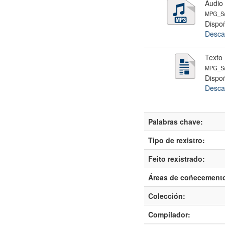
Audio
MPG_Sc
Dispoñ
Desca
Texto 
MPG_Sc
Dispoñ
Desca
Palabras chave:
Tipo de rexistro:
Feito rexistrado:
Áreas de coñecement
Colección:
Compilador: