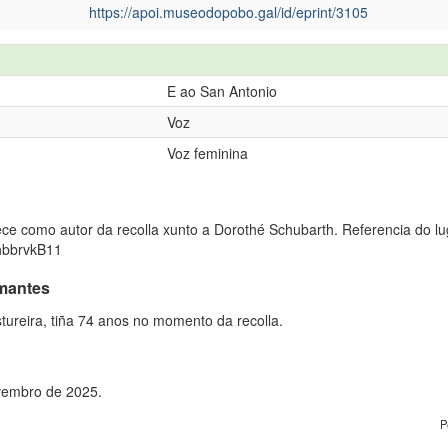
https://apoi.museodopobo.gal/id/eprint/3105
E ao San Antonio
Voz
Voz feminina
e como autor da recolla xunto a Dorothé Schubarth. Referencia do lug
MhbbrvkB11
rmantes
tureira, tiña 74 anos no momento da recolla.
ovembro de 2025.
P