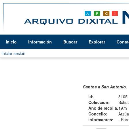
Inicio
Información
Buscar
Explorar
Conta
Iniciar sesión
Cantos a San Antonio.
Id:
3105
Coleccion:
Schub
Ano de recolla:
1979
Concello:
Arzúa
Informantes:
-
Par