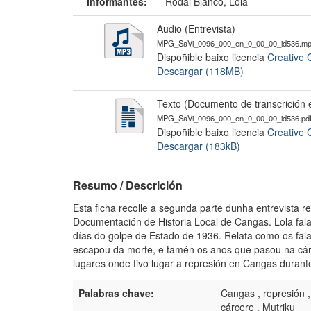
Informantes:
-
Rodal Blanco, Lola
Audio (Entrevista)
MPG_SaVi_0096_000_en_0_00_00_id536.m
Dispoñible baixo licencia
Creative 
Descargar (118MB)
Texto (Documento de transcrición e
MPG_SaVi_0096_000_en_0_00_00_id536.pd
Dispoñible baixo licencia
Creative 
Descargar (183kB)
Resumo / Descrición
Esta ficha recolle a segunda parte dunha entrevista r
Documentación de Historia Local de Cangas. Lola fal
días do golpe de Estado de 1936. Relata como os falaxi
escapou da morte, e tamén os anos que pasou na cárc
lugares onde tivo lugar a represión en Cangas durante
Palabras chave:
Cangas , represión , 
cárcere , Mutriku