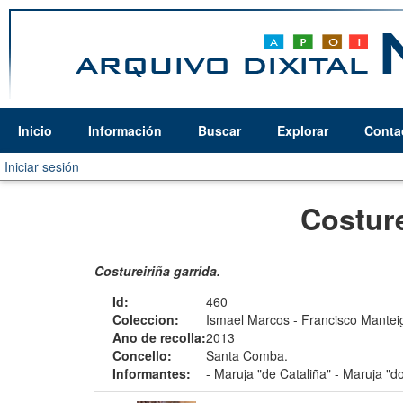
Inicio
Información
Buscar
Explorar
Conta
Iniciar sesión
Costure
Costureiriña garrida.
Id:
460
Coleccion:
Ismael Marcos - Francisco Mantei
Ano de recolla:
2013
Concello:
Santa Comba.
Informantes:
-
Maruja "de Cataliña"
-
Maruja "d