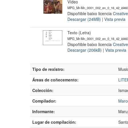
Vídeo
MPG_Mr-Mn_0001_002_en_0_16_42_id46
Dispoñible baixo licencia
Creativ
Descargar (24MB)
|
Vista previa
Texto (Letra)
MPG_Mr-Mn_0001_002_en_0_16_42_id460
Dispoñible baixo licencia
Creativ
Descargar (206kB)
|
Vista previa
Tipo de rexistro:
Musi
Áreas de coñecemento:
LITE
Colección:
Ismae
Compilador:
Marco
Informante:
Maruj
Lugar de compilación:
Sant