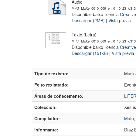
Audio
MPG_MaXe_0010_009_en_0_10_23_id313
Dispoñible baixo licencia
Creativ
Descargar (2MB)
|
Vista previa
Texto (Letra)
MPG_MaXe_0010_009_en_0_10_23_id313_
Dispoñible baixo licencia
Creativ
Descargar (151kB)
|
Vista previa
Tipo de rexistro:
Music
Feito rexistrado:
Event
Áreas de coñecemento:
LITE
Colección:
Xesús
Compilador:
Mato,
Informante:
Díaz B