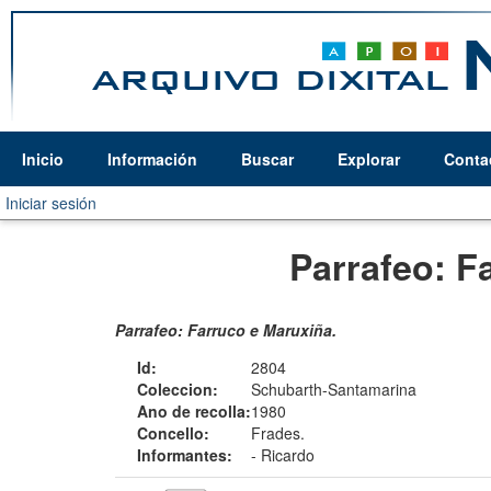
Inicio
Información
Buscar
Explorar
Conta
Iniciar sesión
Parrafeo: F
Parrafeo: Farruco e Maruxiña.
Id:
2804
Coleccion:
Schubarth-Santamarina
Ano de recolla:
1980
Concello:
Frades.
Informantes:
-
Ricardo