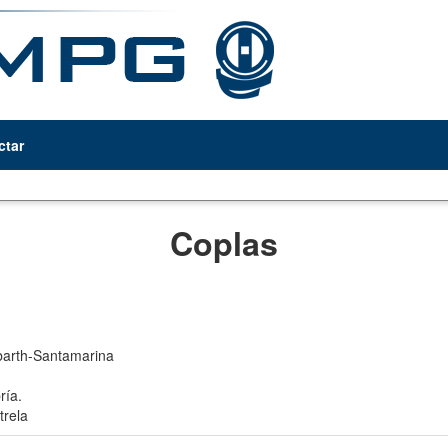
ctar
Coplas
arth-Santamarina
ía.
trela