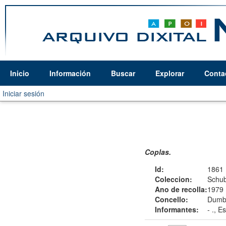
Inicio
Información
Buscar
Explorar
Conta
Iniciar sesión
Coplas.
Id:
1861
Coleccion:
Schub
Ano de recolla:
1979
Concello:
Dumbr
Informantes:
-
., Es