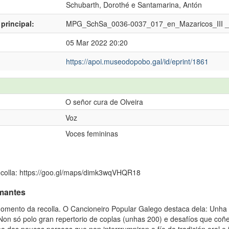
Schubarth, Dorothé
e
Santamarina, Antón
principal:
MPG_SchSa_0036-0037_017_en_Mazaricos_III 
05 Mar 2022 20:20
https://apoi.museodopobo.gal/id/eprint/1861
O señor cura de Olveira
Voz
Voces femininas
ecolla: https://goo.gl/maps/dimk3wqVHQR18
rmantes
momento da recolla. O Cancioneiro Popular Galego destaca dela: Unha
on só polo gran repertorio de coplas (unhas 200) e desafíos que coñ