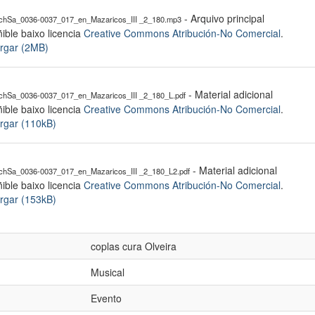
- Arquivo principal
hSa_0036-0037_017_en_Mazaricos_III _2_180.mp3
ible baixo licencia
Creative Commons Atribución-No Comercial
.
rgar (2MB)
- Material adicional
hSa_0036-0037_017_en_Mazaricos_III _2_180_L.pdf
ible baixo licencia
Creative Commons Atribución-No Comercial
.
rgar (110kB)
- Material adicional
hSa_0036-0037_017_en_Mazaricos_III _2_180_L2.pdf
ible baixo licencia
Creative Commons Atribución-No Comercial
.
rgar (153kB)
coplas cura Olveira
Musical
Evento