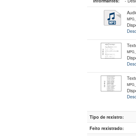
Informantes:
-
Des
Audi
MPG_
Disp
Desc
Text
MPG_R
Disp
Desc
Text
MPG_R
Disp
Desc
Tipo de rexistro:
Feito rexistrado: