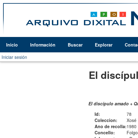
Inicio
Información
Buscar
Explorar
Conta
Iniciar sesión
El discípu
El discípulo amado + Qu
Id:
78
Coleccion:
Xosé 
Ano de recolla:
1980
Concello:
Folgo