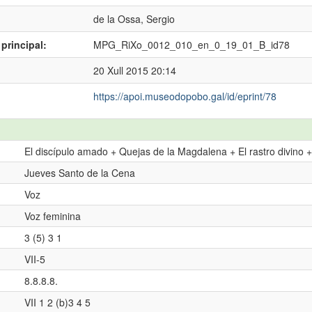
de la Ossa, Sergio
principal:
MPG_RiXo_0012_010_en_0_19_01_B_id78
20 Xull 2015 20:14
https://apoi.museodopobo.gal/id/eprint/78
El discípulo amado + Quejas de la Magdalena + El rastro divino +
Jueves Santo de la Cena
Voz
Voz feminina
3 (5) 3 1
VII-5
8.8.8.8.
VII 1 2 (b)3 4 5