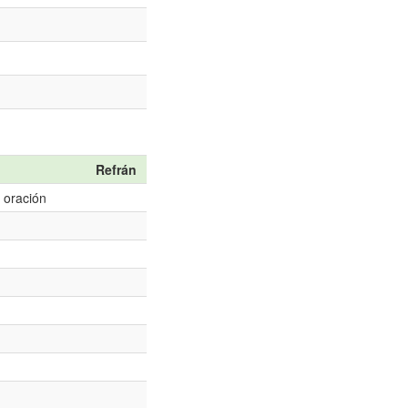
Refrán
 oración