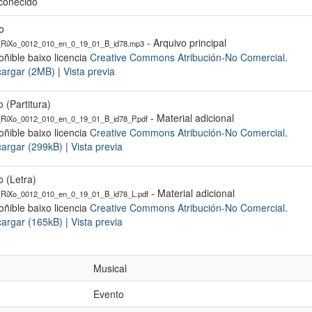
coñecido
o
- Arquivo principal
RiXo_0012_010_en_0_19_01_B_id78.mp3
oñible baixo licencia
Creative Commons Atribución-No Comercial
.
argar (2MB)
|
Vista previa
o (Partitura)
- Material adicional
iXo_0012_010_en_0_19_01_B_id78_P.pdf
oñible baixo licencia
Creative Commons Atribución-No Comercial
.
argar (299kB)
|
Vista previa
o (Letra)
- Material adicional
iXo_0012_010_en_0_19_01_B_id78_L.pdf
oñible baixo licencia
Creative Commons Atribución-No Comercial
.
argar (165kB)
|
Vista previa
Musical
Evento