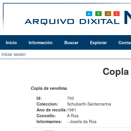
Inicio
Información
Buscar
Explorar
Conta
Iniciar sesión
Copla
Copla da vendima.
Id:
700
Coleccion:
Schubarth-Santamarina
Ano de recolla:
1981
Concello:
A Rúa.
Informantes:
-
Josefa da Rúa