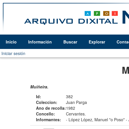
Inicio
Información
Buscar
Explorar
Conta
Iniciar sesión
M
Muiñeira.
Id:
382
Coleccion:
Juan Parga
Ano de recolla:
1982
Concello:
Cervantes.
Informantes:
-
López López, Manuel "o Poso"
-