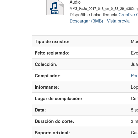
Audio
MPG_PaJu_0017_016_en_0_53_29_id382.m
Dispoñible baixo licencia
Creative 
Descargar (3MB)
|
Vista previa
Tipo de rexistro:
Mus
Feito rexistrado:
Eve
Colección:
Jua
Compilador:
Pér
Informante:
Lóp
Lugar de compilación:
Cer
Data:
5 s
Duración do corte:
3 m
Soporte orixinal:
Cas