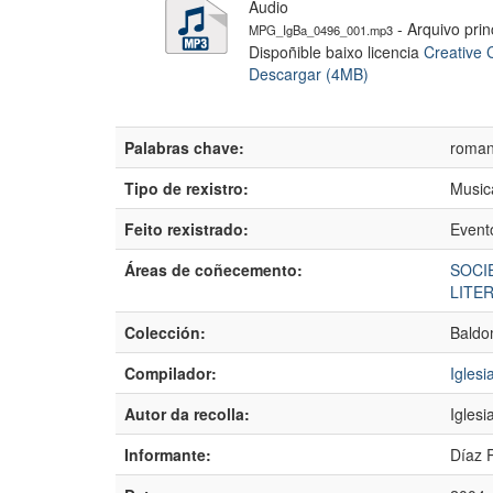
Audio
- Arquivo prin
MPG_IgBa_0496_001.mp3
Dispoñible baixo licencia
Creative 
Descargar (4MB)
Palabras chave:
romanc
Tipo de rexistro:
Music
Feito rexistrado:
Event
Áreas de coñecemento:
SOCI
LITE
Colección:
Baldo
Compilador:
Igles
Autor da recolla:
Igles
Informante:
Díaz 