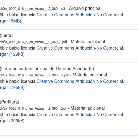
- Arquivo principal
hSa_0020_016_b_en_Arzua_I_2_360.mp3
ible baixo licencia
Creative Commons Atribución-No Comercial
.
rgar (8MB)
(Letra)
- Material adicional
hSa_0020_016_b_en_Arzua_I_2_360_L.pdf
ible baixo licencia
Creative Commons Atribución-No Comercial
.
rgar (129kB)
(Letra no cartafol orixinal de Dorothé Schubarth)
- Material adicional
hSa_0020_016_b_en_Arzua_I_2_360_L2.pdf
ible baixo licencia
Creative Commons Atribución-No Comercial
.
rgar (795kB)
(Partitura)
- Material adicional
hSa_0020_016_b_en_Arzua_I_2_360_P.pdf
ible baixo licencia
Creative Commons Atribución-No Comercial
.
rgar (209kB)