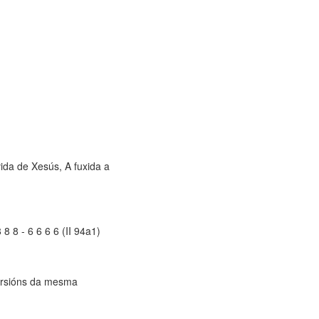
vida de Xesús, A fuxida a
8 8 - 6 6 6 6 (II 94a1)
versións da mesma