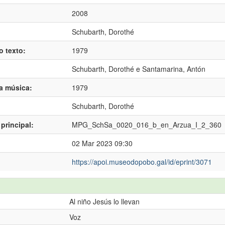
2008
Schubarth, Dorothé
o texto:
1979
Schubarth, Dorothé
e
Santamarina, Antón
da música:
1979
Schubarth, Dorothé
principal:
MPG_SchSa_0020_016_b_en_Arzua_I_2_360
02 Mar 2023 09:30
https://apoi.museodopobo.gal/id/eprint/3071
Al niño Jesús lo llevan
Voz