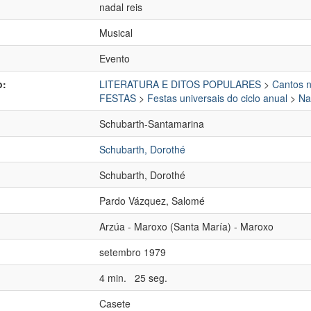
nadal reis
Musical
Evento
o:
LITERATURA E DITOS POPULARES
>
Cantos n
FESTAS
>
Festas universais do ciclo anual
>
Na
Schubarth-Santamarina
Schubarth, Dorothé
Schubarth, Dorothé
Pardo Vázquez, Salomé
:
Arzúa - Maroxo (Santa María) - Maroxo
setembro 1979
4 min. 25 seg.
Casete