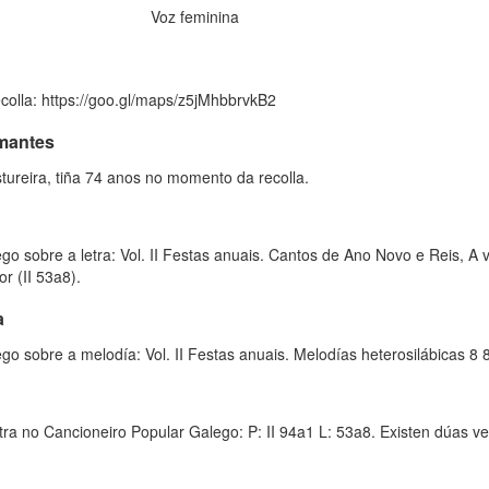
Voz feminina
ecolla: https://goo.gl/maps/z5jMhbbrvkB2
rmantes
tureira, tiña 74 anos no momento da recolla.
o sobre a letra: Vol. II Festas anuais. Cantos de Ano Novo e Reis, A 
or (II 53a8).
a
o sobre a melodía: Vol. II Festas anuais. Melodías heterosilábicas 8 8 
letra no Cancioneiro Popular Galego: P: II 94a1 L: 53a8. Existen dúas 