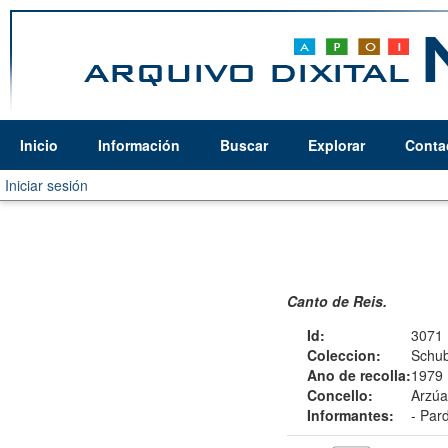
Inicio
Información
Buscar
Explorar
Conta
Iniciar sesión
Canto de Reis.
Id:
3071
Coleccion:
Schub
Ano de recolla:
1979
Concello:
Arzúa
Informantes:
-
Par