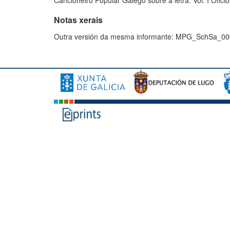
Cancioneiro Popular Galego sobre a letra: Vol. I Oficio
Notas xerais
Outra versión da mesma informante: MPG_SchSa_0