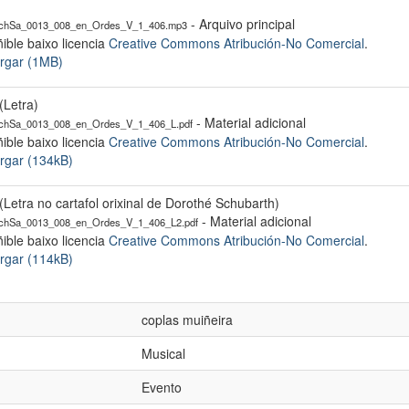
- Arquivo principal
hSa_0013_008_en_Ordes_V_1_406.mp3
ible baixo licencia
Creative Commons Atribución-No Comercial
.
rgar (1MB)
(Letra)
- Material adicional
hSa_0013_008_en_Ordes_V_1_406_L.pdf
ible baixo licencia
Creative Commons Atribución-No Comercial
.
rgar (134kB)
(Letra no cartafol orixinal de Dorothé Schubarth)
- Material adicional
hSa_0013_008_en_Ordes_V_1_406_L2.pdf
ible baixo licencia
Creative Commons Atribución-No Comercial
.
rgar (114kB)
coplas muiñeira
Musical
Evento