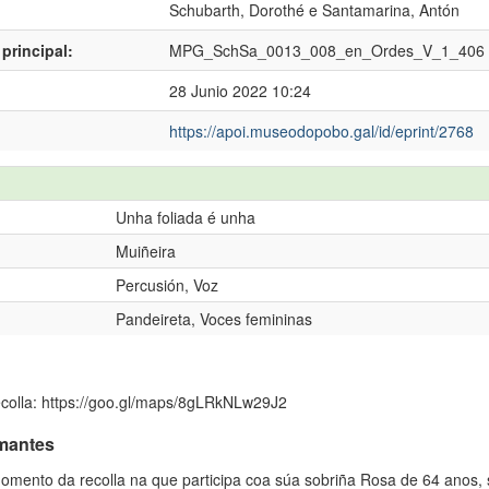
Schubarth, Dorothé
e
Santamarina, Antón
principal:
MPG_SchSa_0013_008_en_Ordes_V_1_406
28 Junio 2022 10:24
https://apoi.museodopobo.gal/id/eprint/2768
Unha foliada é unha
Muiñeira
Percusión, Voz
Pandeireta, Voces femininas
ecolla: https://goo.gl/maps/8gLRkNLw29J2
rmantes
momento da recolla na que participa coa súa sobriña Rosa de 64 anos