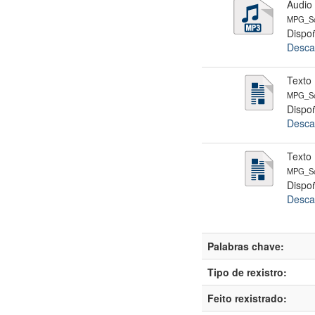
Audio
MPG_Sc
Dispoñ
Desca
Texto 
MPG_Sc
Dispoñ
Desca
Texto 
MPG_Sc
Dispoñ
Desca
Palabras chave:
Tipo de rexistro:
Feito rexistrado: