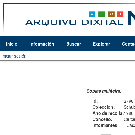
Inicio
Información
Buscar
Explorar
Conta
Iniciar sesión
Coplas muiñeira.
Id:
2768
Coleccion:
Schub
Ano de recolla:
1980
Concello:
Cerce
Informantes:
-
Casá