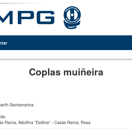
ctar
Coplas muiñeira
arth-Santamarina
da.
s Rama, Adolfina "Dolfina"
-
Casás Rama, Rosa