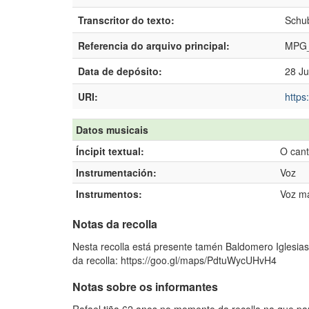
Transcritor do texto:
Schub
Referencia do arquivo principal:
MPG_
Data de depósito:
28 Ju
URI:
https
Datos musicais
Íncipit textual:
O cant
Instrumentación:
Voz
Instrumentos:
Voz ma
Notas da recolla
Nesta recolla está presente tamén Baldomero Iglesia
da recolla: https://goo.gl/maps/PdtuWycUHvH4
Notas sobre os informantes