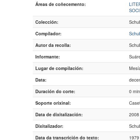
Áreas de coñecemento:
LITE
SOC
Colección:
Schu
Compilador:
Schub
Autor da recolla:
Schub
Informante:
Suáre
Lugar de compilación:
Mesía
Data:
dece
Duración do corte:
0 min
Soporte orixinal:
Case
Data de dixitalización:
2008
Dixitalizador:
Schub
Data da transcrición do texto:
1979