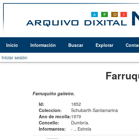
Inicio
Información
Buscar
Explorar
Conta
Iniciar sesión
Farruq
Farruquiño gaiteiro.
Id:
1852
Coleccion:
Schubarth-Santamarina
Ano de recolla:
1979
Concello:
Dumbría.
Informantes:
-
., Estrela