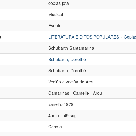
coplas jota
Musical
Evento
o:
LITERATURA E DITOS POPULARES
>
Copla
Schubarth-Santamarina
Schubarth, Dorothé
Schubarth, Dorothé
Veciño e veciña de Arou
:
Camariñas - Camelle - Arou
xaneiro 1979
4 min. 49 seg.
Casete