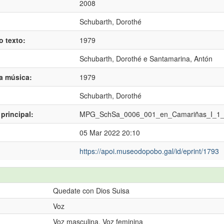
2008
Schubarth, Dorothé
o texto:
1979
Schubarth, Dorothé
e
Santamarina, Antón
da música:
1979
Schubarth, Dorothé
principal:
MPG_SchSa_0006_001_en_Camariñas_I_1
05 Mar 2022 20:10
https://apoi.museodopobo.gal/id/eprint/1793
Quedate con Dios Suisa
Voz
Voz masculina, Voz feminina