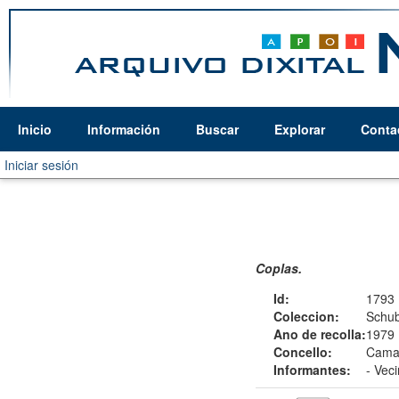
Inicio
Información
Buscar
Explorar
Conta
Iniciar sesión
Coplas.
Id:
1793
Coleccion:
Schub
Ano de recolla:
1979
Concello:
Camar
Informantes:
-
Veci