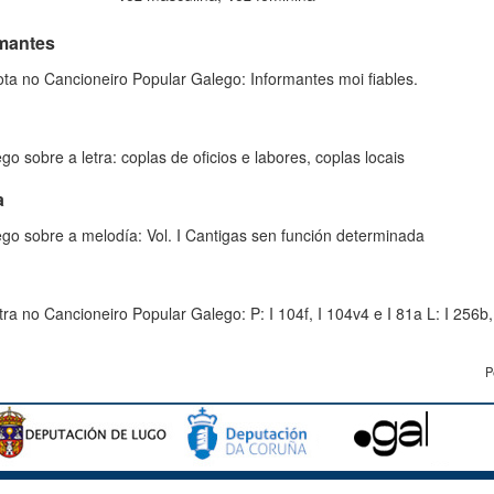
rmantes
ta no Cancioneiro Popular Galego: Informantes moi fiables.
o sobre a letra: coplas de oficios e labores, coplas locais
a
go sobre a melodía: Vol. I Cantigas sen función determinada
tra no Cancioneiro Popular Galego: P: I 104f, I 104v4 e I 81a L: I 256b, 
P