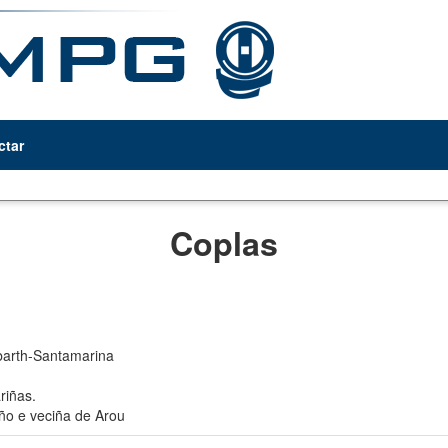
ctar
Coplas
arth-Santamarina
iñas.
ño e veciña de Arou