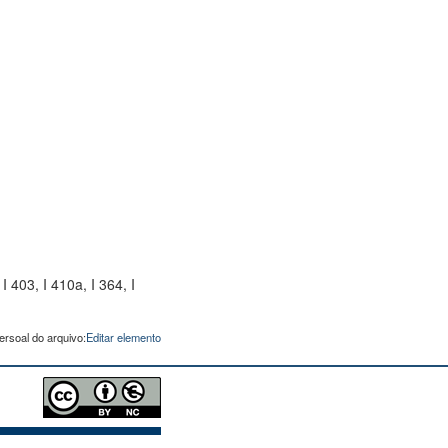
I 403, I 410a, I 364, I
ersoal do arquivo:
Editar elemento