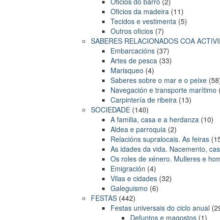
Oficios do barro
(2)
Oficios da madeira
(11)
Tecidos e vestimenta
(5)
Outros oficios
(7)
SABERES RELACIONADOS COA ACTIVI
Embarcacións
(37)
Artes de pesca
(33)
Marisqueo
(4)
Saberes sobre o mar e o peixe
(58
Navegación e transporte marítimo
Carpintería de ribeira
(13)
SOCIEDADE
(140)
A familia, casa e a herdanza
(10)
Aldea e parroquia
(2)
Relacións supralocais. As feiras
(1
As idades da vida. Nacemento, ca
Os roles de xénero. Mulleres e ho
Emigración
(4)
Vilas e cidades
(32)
Galeguismo
(6)
FESTAS
(442)
Festas universais do ciclo anual
(2
Defuntos e magostos
(1)