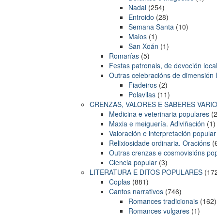
Nadal
(254)
Entroido
(28)
Semana Santa
(10)
Maios
(1)
San Xoán
(1)
Romarías
(5)
Festas patronais, de devoción local
Outras celebracións de dimensión l
Fiadeiros
(2)
Polavilas
(11)
CRENZAS, VALORES E SABERES VARI
Medicina e veterinaria populares
(2
Maxia e meiguería. Adiviñación
(1)
Valoración e interpretación popula
Relixiosidade ordinaria. Oracións
(
Outras crenzas e cosmovisións po
Ciencia popular
(3)
LITERATURA E DITOS POPULARES
(17
Coplas
(881)
Cantos narrativos
(746)
Romances tradicionais
(162)
Romances vulgares
(1)