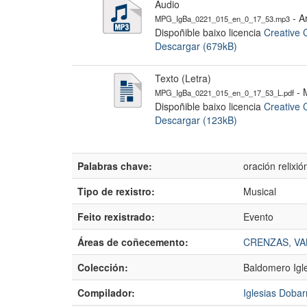
Audio
- Ar
MPG_IgBa_0221_015_en_0_17_53.mp3
Dispoñible baixo licencia
Creative 
Descargar (679kB)
Texto (Letra)
- M
MPG_IgBa_0221_015_en_0_17_53_L.pdf
Dispoñible baixo licencia
Creative 
Descargar (123kB)
Palabras chave:
oración relixi
Tipo de rexistro:
Musical
Feito rexistrado:
Evento
Áreas de coñecemento:
CRENZAS, VA
Colección:
Baldomero Igl
Compilador:
Iglesias Dobar