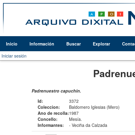
Inicio
Información
Buscar
Explorar
Conta
Iniciar sesión
Padrenue
Padrenuestro capuchín.
Id:
3372
Coleccion:
Baldomero Iglesias (Mero)
Ano de recolla:
1987
Concello:
Mesía.
Informantes:
-
Veciña da Calzada