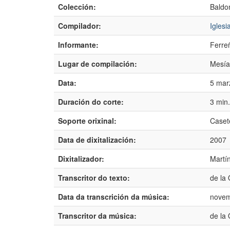
Colección:
Baldo
Compilador:
Igles
Informante:
Ferreñ
Lugar de compilación:
Mesía
Data:
5 mar
Duración do corte:
3 min
Soporte orixinal:
Caset
Data de dixitalización:
2007
Dixitalizador:
Martí
Transcritor do texto:
de la 
Data da transcrición da música:
novem
Transcritor da música:
de la 