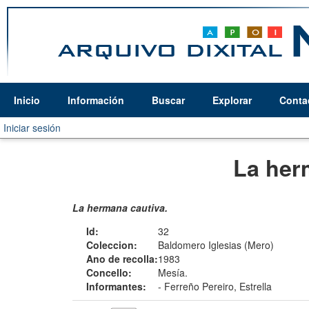
Inicio
Información
Buscar
Explorar
Conta
Iniciar sesión
La her
La hermana cautiva.
Id:
32
Coleccion:
Baldomero Iglesias (Mero)
Ano de recolla:
1983
Concello:
Mesía.
Informantes:
-
Ferreño Pereiro, Estrella