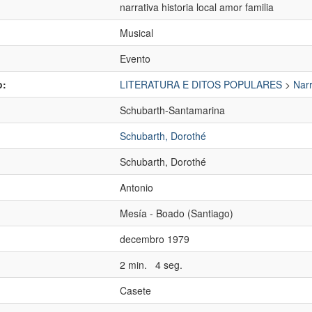
narrativa historia local amor familia
Musical
Evento
o:
LITERATURA E DITOS POPULARES
>
Narr
Schubarth-Santamarina
Schubarth, Dorothé
Schubarth, Dorothé
Antonio
:
Mesía - Boado (Santiago)
decembro 1979
2 min. 4 seg.
Casete