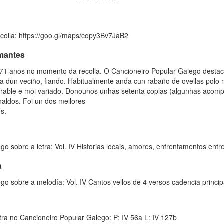
ecolla: https://goo.gl/maps/copy3Bv7JaB2
rmantes
a 71 anos no momento da recolla. O Cancioneiro Popular Galego destac
a dun veciño, fiando. Habitualmente anda cun rabaño de ovellas polo
derable e moi variado. Donounos unhas setenta coplas (algunhas acom
inaldos. Foi un dos mellores
s.
o sobre a letra: Vol. IV Historias locais, amores, enfrentamentos entre
a
o sobre a melodía: Vol. IV Cantos vellos de 4 versos cadencia princip
etra no Cancioneiro Popular Galego: P: IV 56a L: IV 127b