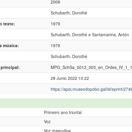
2008
Schubarth, Dorothé
o texto:
1979
Schubarth, Dorothé
e
Santamarina, Antón
da música:
1979
Schubarth, Dorothé
principal:
MPG_SchSa_0012_003_en_Ordes_IV_1_
28 Junio 2022 10:22
https://apoi.museodopobo.gal/id/eprint/274
Primeiro ano triunfal
Voz
Voz masculina