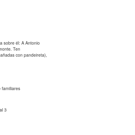
a sobre él: A Antonio
 monte. Ten
pañadas con pandeireta),
 familiares
al 3