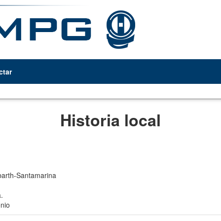
ctar
Historia local
arth-Santamarina
.
nio