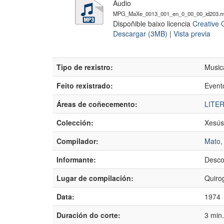
Audio
MPG_MaXe_0013_001_en_0_00_00_id203.
Dispoñible baixo licencia
Creative 
Descargar (3MB)
|
Vista previa
Tipo de rexistro:
Music
Feito rexistrado:
Event
Áreas de coñecemento:
LITE
Colección:
Xesús
Compilador:
Mato,
Informante:
Desco
Lugar de compilación:
Quirog
Data:
1974
Duración do corte:
3 min