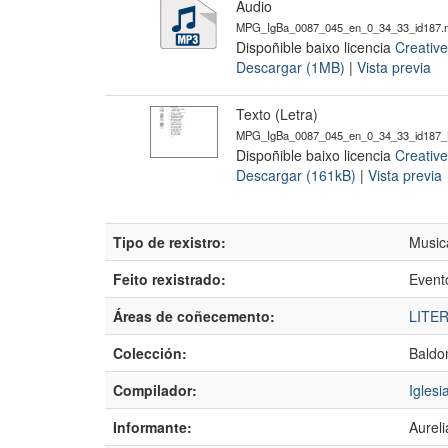
Audio
MPG_IgBa_0087_045_en_0_34_33_id187.
Dispoñible baixo licencia
Creativ
Descargar (1MB)
|
Vista previa
Texto (Letra)
MPG_IgBa_0087_045_en_0_34_33_id187_L
Dispoñible baixo licencia
Creativ
Descargar (161kB)
|
Vista previa
Tipo de rexistro:
Music
Feito rexistrado:
Event
Áreas de coñecemento:
LITE
Colección:
Baldo
Compilador:
Igles
Informante:
Aureli