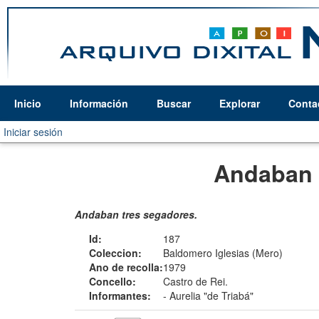
Inicio
Información
Buscar
Explorar
Conta
Iniciar sesión
Andaban 
Andaban tres segadores.
Id:
187
Coleccion:
Baldomero Iglesias (Mero)
Ano de recolla:
1979
Concello:
Castro de Rei.
Informantes:
-
Aurelia "de Triabá"