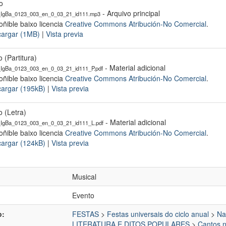
o
- Arquivo principal
IgBa_0123_003_en_0_03_21_id111.mp3
oñible baixo licencia
Creative Commons Atribución-No Comercial
.
argar (1MB)
|
Vista previa
o (Partitura)
- Material adicional
gBa_0123_003_en_0_03_21_id111_P.pdf
oñible baixo licencia
Creative Commons Atribución-No Comercial
.
argar (195kB)
|
Vista previa
o (Letra)
- Material adicional
gBa_0123_003_en_0_03_21_id111_L.pdf
oñible baixo licencia
Creative Commons Atribución-No Comercial
.
argar (124kB)
|
Vista previa
Musical
Evento
o:
FESTAS
>
Festas universais do ciclo anual
>
Na
LITERATURA E DITOS POPULARES
>
Cantos n