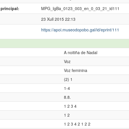
principal:
MPG_IgBa_0123_003_en_0_03_21_id111
23 Xull 2015 22:13
https://apoi.museodopobo.gal/id/eprint/111
A noitiña de Nadal
Voz
Voz feminina
(2) 1
1-4
8.8.
1 2 3 4
1 2
1 2 3 4 2 1 2 2