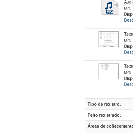
Audi
MPG_
Disp
Desc
Text
MPG_I
Disp
Desc
Text
MPG_I
Disp
Desc
Tipo de rexistro:
Feito rexistrado:
Áreas de coñecement