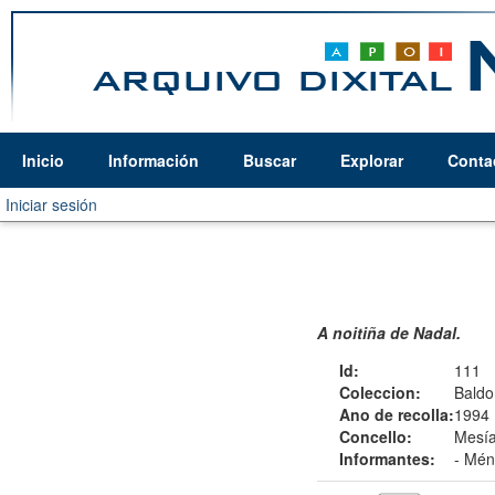
Inicio
Información
Buscar
Explorar
Conta
Iniciar sesión
A noitiña de Nadal.
Id:
111
Coleccion:
Baldo
Ano de recolla:
1994
Concello:
Mesía
Informantes:
-
Mén