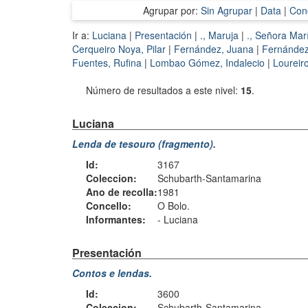
Agrupar por:
Sin Agrupar
|
Data
|
Conc
Ir a:
Luciana
|
Presentación
|
., Maruja
|
., Señora Mar
Cerqueiro Noya, Pilar
|
Fernández, Juana
|
Fernández
Fuentes, Rufina
|
Lombao Gómez, Indalecio
|
Loureir
Número de resultados a este nivel:
15
.
Luciana
Lenda de tesouro (fragmento).
Id:
3167
Coleccion:
Schubarth-Santamarina
Ano de recolla:
1981
Concello:
O Bolo.
Informantes:
-
Luciana
Presentación
Contos e lendas.
Id:
3600
Coleccion:
Schubarth-Santamarina