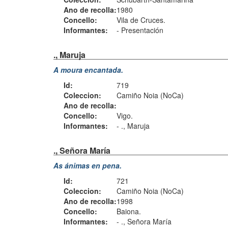
Ano de recolla:
1980
Concello:
Vila de Cruces.
Informantes:
-
Presentación
., Maruja
A moura encantada.
Id:
719
Coleccion:
Camiño Noia (NoCa)
Ano de recolla:
Concello:
Vigo.
Informantes:
-
., Maruja
., Señora María
As ánimas en pena.
Id:
721
Coleccion:
Camiño Noia (NoCa)
Ano de recolla:
1998
Concello:
Baiona.
Informantes:
-
., Señora María