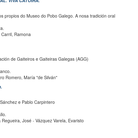
AL. VIVA CATOIRA.
s propios do Museo do Pobo Galego. A nosa tradición oral
ra.
 Carril, Ramona
ación de Gaiteiros e Gaiteiras Galegas (AGG)
tanco.
ro Romero, María "de Silván"
.
Sánchez e Pablo Carpintero
llo.
a Regueira, José
-
Vázquez Varela, Evaristo