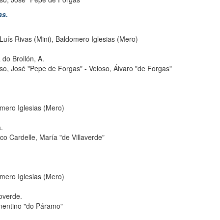
as.
Luís Rivas (Mini), Baldomero Iglesias (Mero)
 do Brollón, A.
so, José "Pepe de Forgas"
-
Veloso, Álvaro "de Forgas"
mero Iglesias (Mero)
.
co Cardelle, María "de Villaverde"
mero Iglesias (Mero)
overde.
mentino "do Páramo"