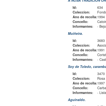
A NOSA TRADICIÓN OR
Id:
634
Coleccion:
Fondo
Ano de recolla:
1994
Concello:
Catoi
Informantes:
-
Bejo
Muiñeira.
Id:
3683
Coleccion:
Asoci
Ano de recolla:
1991
Concello:
Coris
Informantes:
-
Cast
Soy de Toledo, caramba
Id:
3470
Coleccion:
Rosa 
Ano de recolla:
1997
Concello:
Carba
Informantes:
-
List
Aguinaldo.