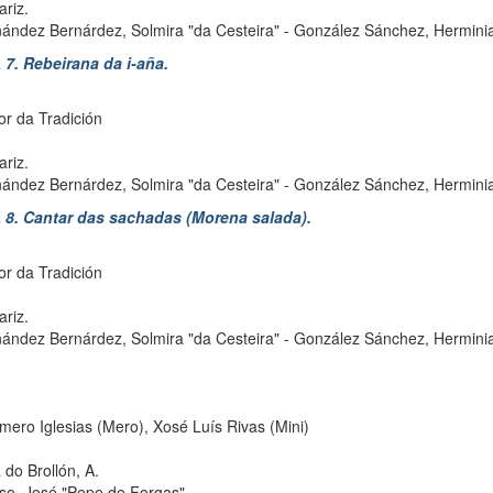
riz.
ández Bernárdez, Solmira "da Cesteira"
-
González Sánchez, Herminia
. Rebeirana da i-aña.
or da Tradición
riz.
ández Bernárdez, Solmira "da Cesteira"
-
González Sánchez, Herminia
. Cantar das sachadas (Morena salada).
or da Tradición
riz.
ández Bernárdez, Solmira "da Cesteira"
-
González Sánchez, Herminia
mero Iglesias (Mero), Xosé Luís Rivas (Mini)
 do Brollón, A.
so, José "Pepe de Forgas"