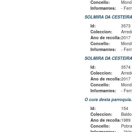
Concello:
Monda
Informantes:
-
Fern
SOLMIRA DA CESTEIRA 7
Id:
3573
Coleccion:
Arred
Ano de recolla:
2017
Concello:
Monda
Informantes:
-
Fern
SOLMIRA DA CESTEIRA 8
Id:
3574
Coleccion:
Arred
Ano de recolla:
2017
Concello:
Monda
Informantes:
-
Fern
O cura desta parroquia.
Id:
154
Coleccion:
Baldo
Ano de recolla:
1989
Concello:
Pobra
Informantes:
-
Velo