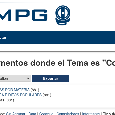
ctar
entos donde el Tema es "C
AS POR MATERIA
(881)
RA E DITOS POPULARES
(881)
las
(881)
por:
Sin Agrupar
|
Data
|
Concello
|
Compiladores
|
Informante
|
Tipo de