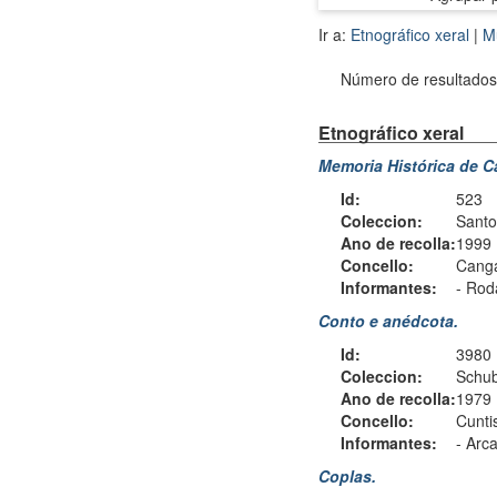
Ir a:
Etnográfico xeral
|
M
Número de resultados 
Etnográfico xeral
Memoria Histórica de Ca
Id:
523
Coleccion:
Santo
Ano de recolla:
1999
Concello:
Cang
Informantes:
-
Roda
Conto e anédcota.
Id:
3980
Coleccion:
Schub
Ano de recolla:
1979
Concello:
Cunti
Informantes:
-
Arca
Coplas.