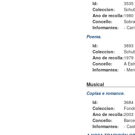
Id:
3535
Coleccion:
Schub
Ano de recolla:
1980
Concello:
Sobra
Informantes:
-
Car
Poema.
Id:
3893
Coleccion:
Schub
Ano de recolla:
1979
Concello:
A Est
Informantes:
-
Merc
Musical
Coplas e romance.
Id:
3684
Coleccion:
Fondo
Ano de recolla:
2003
Concello:
Barce
Informantes:
-
Cast