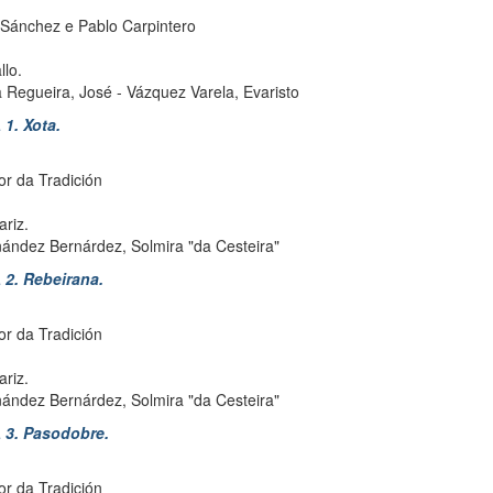
Sánchez e Pablo Carpintero
llo.
a Regueira, José
-
Vázquez Varela, Evaristo
1. Xota.
or da Tradición
riz.
ández Bernárdez, Solmira "da Cesteira"
2. Rebeirana.
or da Tradición
riz.
ández Bernárdez, Solmira "da Cesteira"
3. Pasodobre.
or da Tradición