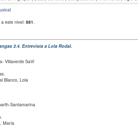
usical
a este nivel:
881
.
ngas 3.4. Entrevista a Lola Rodal.
s- Villaverde SaVi
as.
l Blanco, Lola
arth-Santamarina
s.
, María