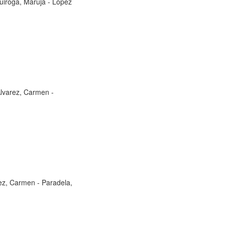
uiroga, Maruja
-
López
lvarez, Carmen
-
ez, Carmen
-
Paradela,