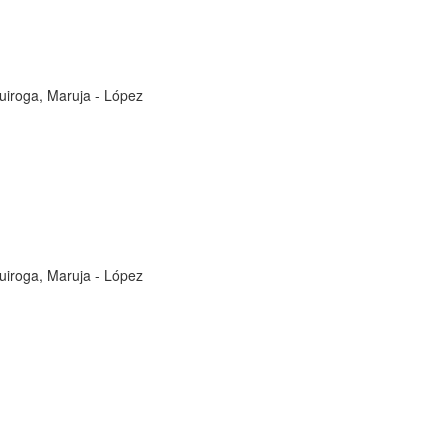
uiroga, Maruja
-
López
uiroga, Maruja
-
López