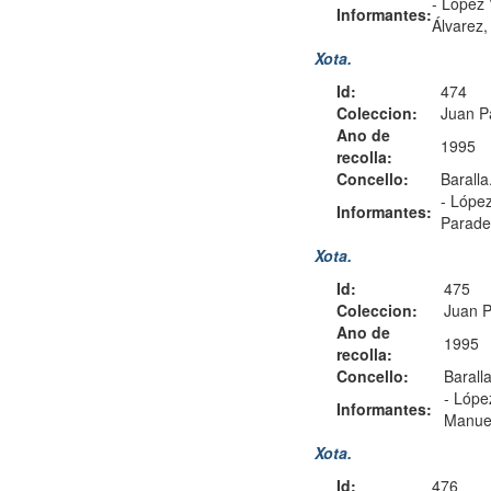
-
López 
Informantes:
Álvarez
Xota.
Id:
474
Coleccion:
Juan P
Ano de
1995
recolla:
Concello:
Baralla
-
López
Informantes:
Parade
Xota.
Id:
475
Coleccion:
Juan 
Ano de
1995
recolla:
Concello:
Baralla
-
Lópe
Informantes:
Manue
Xota.
Id:
476