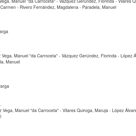
Vega, Manuel "da Carroceta"
-
Vázquez Gerúndez, Florinda
-
Vilares Q
, Carmen
-
Rivero Fernández, Magdalena
-
Paradela, Manuel
arga
.
 Vega, Manuel "da Carroceta"
-
Vázquez Gerúndez, Florinda
-
López Á
la, Manuel
Parga
.
z Vega, Manuel "da Carroceta"
-
Vilares Quiroga, Maruja
-
López Álvar
l