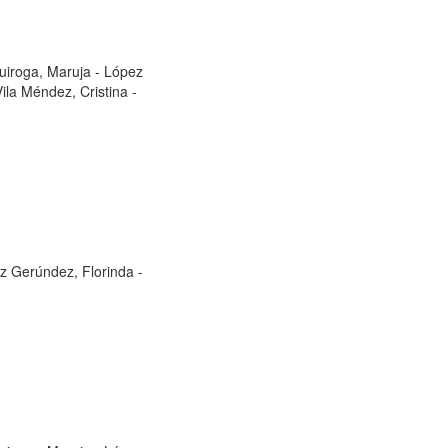
uiroga, Maruja
-
López
Vila Méndez, Cristina
-
z Gerúndez, Florinda
-