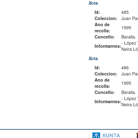
Xota.
Id:
485
Coleccion:
Juan Pa
Ano de
1995
recolla:
Concello:
Baralla.
-
López 
Informantes:
Neira Ló
Xota.
Id:
486
Coleccion:
Juan Pa
Ano de
1995
recolla:
Concello:
Baralla.
-
López 
Informantes:
Neira Ló