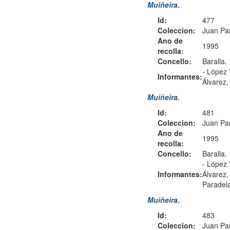
Muiñeira.
Id:
477
Coleccion:
Juan Pa
Ano de
1995
recolla:
Concello:
Baralla.
-
López 
Informantes:
Álvarez
Muiñeira.
Id:
481
Coleccion:
Juan Pa
Ano de
1995
recolla:
Concello:
Baralla.
-
López 
Informantes:
Álvarez
Paradel
Muiñeira.
Id:
483
Coleccion:
Juan Pa