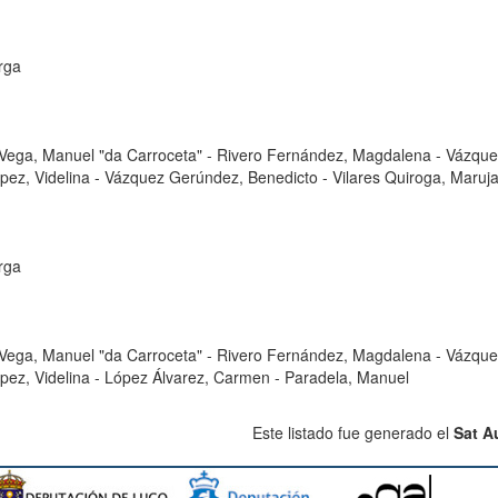
rga
Vega, Manuel "da Carroceta"
-
Rivero Fernández, Magdalena
-
Vázque
pez, Videlina
-
Vázquez Gerúndez, Benedicto
-
Vilares Quiroga, Maruj
rga
Vega, Manuel "da Carroceta"
-
Rivero Fernández, Magdalena
-
Vázque
pez, Videlina
-
López Álvarez, Carmen
-
Paradela, Manuel
Este listado fue generado el
Sat A