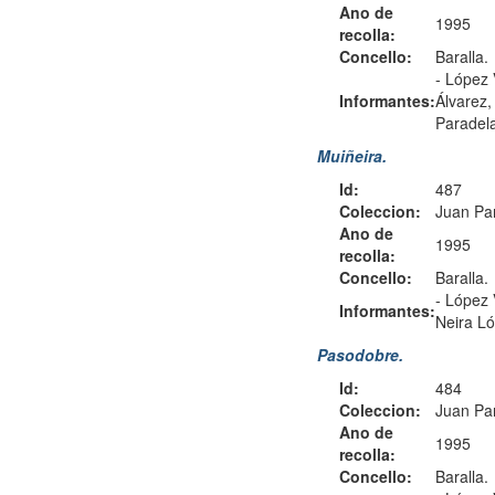
Ano de
1995
recolla:
Concello:
Baralla.
-
López 
Informantes:
Álvarez
Paradel
Muiñeira.
Id:
487
Coleccion:
Juan Pa
Ano de
1995
recolla:
Concello:
Baralla.
-
López 
Informantes:
Neira Ló
Pasodobre.
Id:
484
Coleccion:
Juan Pa
Ano de
1995
recolla:
Concello:
Baralla.