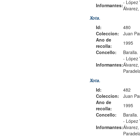
-
López 
Informantes:
Álvarez
Xota.
Id:
480
Coleccion:
Juan Pa
Ano de
1995
recolla:
Concello:
Baralla.
-
López 
Informantes:
Álvarez
Paradel
Xota.
Id:
482
Coleccion:
Juan Pa
Ano de
1995
recolla:
Concello:
Baralla.
-
López 
Informantes:
Álvarez
Paradel