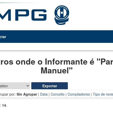
ctar
tros onde o Informante é "
Par
Manuel
"
rupar por:
Sin Agrupar
|
Data
|
Concello
|
Compiladores
|
Tipo de rexis
s:
14
.