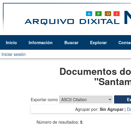
Inicio
Información
Buscar
Explorar
Conta
Iniciar sesión
Documentos don
"
Santam
Exportar como
Agrupar por:
Sin Agrupar
|
D
Número de resultados:
5
.